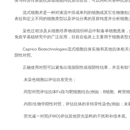
体与特异性表面抗原或细胞内抗原结合后，可以同时对各种抗原
流式细胞术是一种对液流中排成单列的细胞或其它生物微粒(如
表征和定义不同的细胞类型以及评估分离的亚群纯度并分析细胞
染色过程涉及从细胞培养物或组织样品中制备单细胞悬液，然
免疫学基础研究中的广泛应用，目前在临床上主要用于细胞表型
Caprico Biotechnologies流式细胞抗体实验
阴性对照。
正确使用对照可以避免出现假阳性或假阴性结果，并且有助于
.未染色细胞以评估自发荧光；
.同型对照评估抗体Fc段与靶细胞结合(例如：B细胞、树突细
.内部/生物学阴性对照，评估抗体的非特异性染色(例如：未
.荧光减一对照(FMO)评估其他荧光染料的干扰和补偿本底。