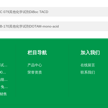
C 079其他化学试剂DiBoc TACD
B-170其他化学试剂DOTAM-mono-acid
栏目导航
加入我们
Eurofins DiscoverX试剂盒供应
产品中心
在线留言
cellometer auto 1000全自动细胞计数仪器
荣誉资质
联系我们
2100 Bioanalyzer毛细管凝胶电泳
R1245-1bAbiocode 兔多克隆抗体
r销售
1645052实验仪器伯乐电源高压