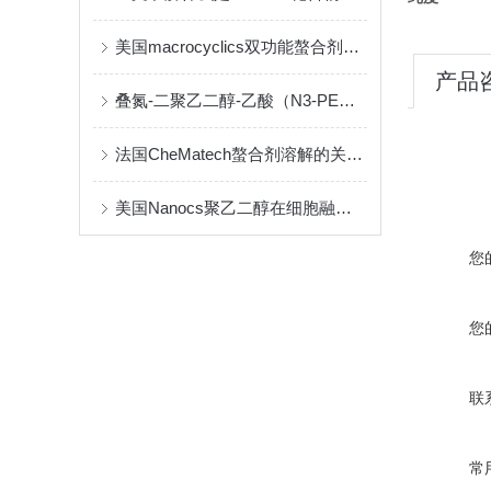
美国macrocyclics双功能螯合剂的包装、贮存和使用事项
产品
叠氮-二聚乙二醇-乙酸（N3-PEG2-CH2COOH）介绍
法国CheMatech螯合剂溶解的关键注意事项
美国Nanocs聚乙二醇在细胞融合中的优点
您
您
联
常