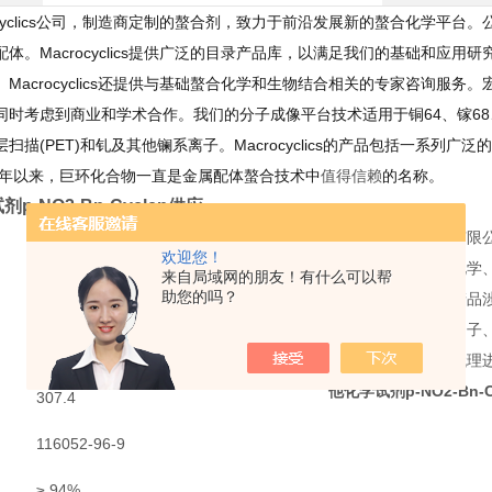
ocyclics公司，制造商定制的螯合剂，致力于前沿发展新的螯合化学平台。
体。Macrocyclics提供广泛的目录产品库，以满足我们的基础和应
。Macrocyclics还提供与基础螯合化学和生物结合相关的专家咨询服
同时考虑到商业和学术合作。我们的分子成像平台技术适用于铜64、镓68、
扫描(PET)和钆及其他镧系离子。Macrocyclics的产品包括一系
95年以来，巨环化合物一直是金属配体螯合技术中
值得信赖
的名称。
试剂
p-NO2-Bn-Cyclen供应
上海牧荣生物科技有限
欢迎您！
B-110
学、免疫学、生物化学
来自局域网的朋友！有什么可以帮
助您的吗？
技术公司。销售的产品涉
C15H₂₅N₅O₂
抗体和抗原、细胞因子
S-2-(4-硝基苄基)-1,4,7,10-四氮杂环十二烷
科技有限公司专业代理
他化学试剂
p-NO2-Bn-
）
307.4
116052-96-9
≥ 94%