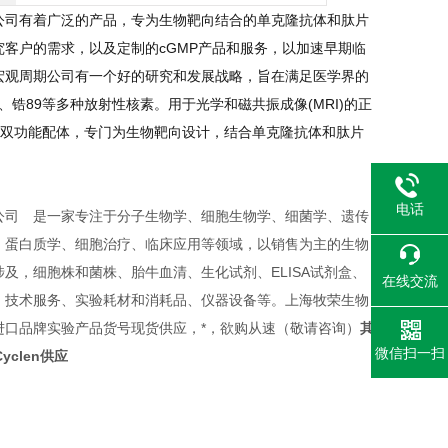
公司
有着广泛的产品，专为生物靶向结合的单克隆
抗体
和肽片
用研究客户的需求，以及定制的cGMP产品和服务，以加速早期临
务。宏观周期公司有一个好的研究和发展战略，旨在满足医学界的
锆89等多种放射性核素。用于光学和磁共振成像(MRI)的正
列广泛的双功能配体，专门为生物靶向设计，结合单克隆抗体和肽片
电话
公司 是一家专注于分子生物学、细胞生物学、细菌学、遗传
、蛋白质学、细胞治疗、临床应用等领域，以销售为主的生物
及，细胞株和菌株、胎牛血清、生化试剂、ELISA试剂盒、
在线交流
、技术服务、实验耗材和消耗品、仪器设备等。上海牧荣生物
进口品牌实验产品货号现货供应，*，欲购从速（敬请咨询）
其
微信扫一扫
Cyclen供应