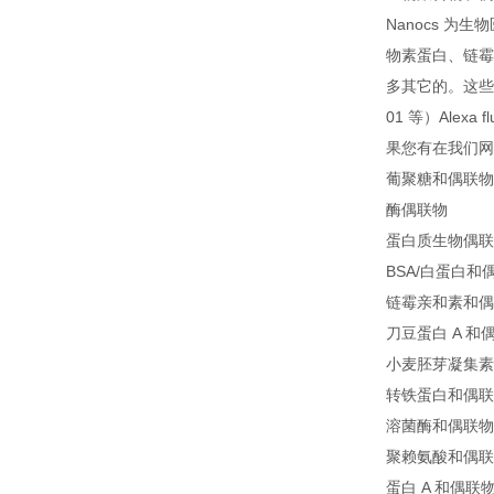
Nanocs 
物素蛋白、链霉抗
多其它的。
这些
01 等）Ale
果您有在我们网
葡聚糖和偶联物
酶偶联物
蛋白质生物偶联
BSA/白蛋白和
链霉亲和素和偶
刀豆蛋白 A 和
小麦胚芽凝集素
转铁蛋白和偶联
溶菌酶和偶联物
聚赖氨酸和偶联
蛋白 A 和偶联