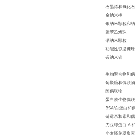
石墨烯和氧化石
金纳米棒
银纳米颗粒和纳
聚苯乙烯珠
硒纳米颗粒
功能性琼脂糖珠
碳纳米管
生物聚合物和偶
葡聚糖和偶联物
酶偶联物
蛋白质生物偶联
BSA/白蛋白和
链霉亲和素和偶
刀豆球蛋白 A 
小麦胚芽凝集素