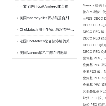
Nanocs 提
一文了解什么是Ambeed化合物
接在水溶液中使
美国macrocyclics双功能螯合剂的包装、贮存和使用事项
mPEG-DBCO 
DBCO PEG 马
CheMatech 用于生物共轭的荧光染料简介
DBCO PEG 酸
DBCO PEG 硅
法国CheMatech螯合剂溶解的关键注意事项
DBCO PEG荧光
DBCO PEG Cy
美国Nanocs聚乙二醇在细胞融合中的优点
叠氮基 PEG、mP
叠氮基 PEG 羟基
叠氮
PEG 酸、N
叠氮基 PEG 马
叠氮基 PEG 硫醇
其他叠氮基 PEG、
炔烃 PEG 胺、A
炔烃 PEG 硫醇、