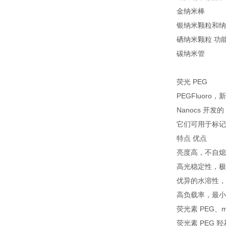
金纳米棒
银纳米颗粒和纳
硒纳米颗粒 功
碳纳米管
荧光 PEG
PEGFluoro
Nanocs 开
它们可用于标记
特点 优点
亮度高，不自熄
高光稳定性，极
优异的水溶性，
高负载率，最小
荧光素 PEG、mP
荧光素 PEG 羟基