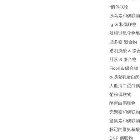
*酶偶联物
胰岛素和偶联物
Ig G 和偶联物
辣根过氧化物酶 (
脂多糖 缀合物
透明质酸 & 缀
肝素 & 缀合物
Ficoll & 缀合物
α-胰凝乳蛋白酶
人血清白蛋白偶
菊粉偶联物
酪蛋白偶联物
壳聚糖和偶联物
凝集素和偶联物
标记的聚氨基酸
DNP 偶联物