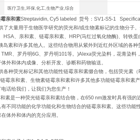
医疗卫生,环保,化工,生物产业,综合
链霉亲和素
Streptavidin, Cy5 labeled 货号：SV1-S5-1 Spe
s提供了大量用于生物医学研究的荧光和/或生物素标记的生物分子。这些
A、HSA、亲和素、链霉亲和素、HRP(马红过氧化物酶)、转铁蛋白
、胰岛素和许多其他人。这些结合物用从紫外到近红外区域的各种荧光
、TMR、罗丹明6G、罗丹明101等。)Alexa荧光染料，花青染料，
于体外和体内成像、分析开发、诊断和药物输送。
s提供各种荧光标记和其他功能性链霉亲和素缀合物，包括荧光素（
y5链霉亲和素、生物素链霉亲和素和许多其他多功能链霉亲和素
打电话给我们，让我们为您生产！
亲和素是一种荧光链霉亲和素结合物，在650 nm激发时具有强的近
具有不同功能的化学功能化和生物结合的链霉亲和素。这些功能
保在体外和体内的充分应用。