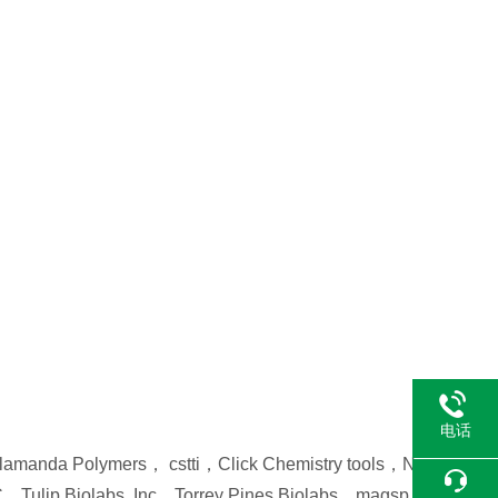
电话
ers， cstti，Click Chemistry tools，N
lip Biolabs, Inc，Torrey Pines Biolabs，magsp