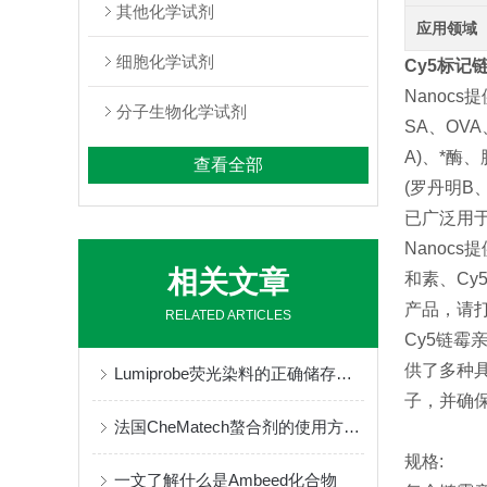
其他化学试剂
应用领域
细胞化学试剂
Cy5标记
Nanoc
分子生物化学试剂
SA、OV
A)、*酶
查看全部
(罗丹明B
已广泛用
Nanoc
相关文章
和素、C
产品，请
RELATED ARTICLES
Cy5链霉
供了多种
Lumiprobe荧光染料的正确储存与保管
子，并确
法国CheMatech螯合剂的使用方法很简单
规格:
一文了解什么是Ambeed化合物