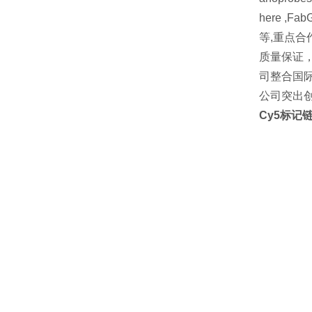
here ,FabG
等,重点合作品牌 
质量保证
司整合国
公司突出
Cy5标记