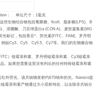
cification： 单位尺寸：1毫克
生物结合物包括葡聚糖、ficoll、脂多糖(LPS)、B
、溶菌酶、刀豆球蛋白a (CON A)、麦胚凝集素(WG
标记，包括香豆*、荧光素(FITC、FAM)、罗丹明
例如Cy3、Cy5、Cy5.5、Cy7等。我们的生物缀合物
FITC）链霉亲和素、罗丹明链霉亲和素、Cy3链霉亲
产品。如果您需要这里没有列出的任何特殊链霉亲和素
红外荧光。该共轭物发射约670纳米的光。Nanocs提
性链霉亲和素产物通过大小层析纯化，以去除非共轭分