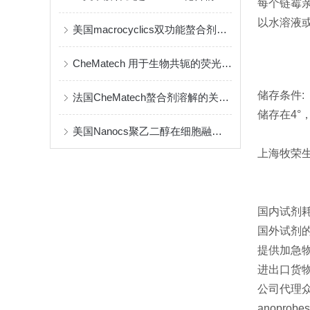
每个链霉亲
以水溶液
美国macrocyclics双功能螯合剂的包装、贮存和使用事项
CheMatech 用于生物共轭的荧光染料简介
储存条件:
法国CheMatech螯合剂溶解的关键注意事项
储存在4°
美国Nanocs聚乙二醇在细胞融合中的优点
上海牧荣
国内试剂
国外试剂
提供加急物
进出口货
公司代理众多
anoprobe