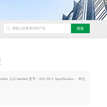
素
in, Cy5 labeled 货号：SV1-S5-1 Specification： 单位