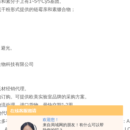
和素分子上有1~5个Cy5基团。
或干粉形式提供的链霉亲和素缀合物；
，避光。
生物科技有限公司
耗材经销代理。
的订购。可提供欧美实验室品牌的采购方案。
流处理，进口货物，最快交期1-2周。
物代理服务。
欢迎您！
有名生命科学领域的研究试剂、仪器和实验室消耗品品牌：Alamanda Polym
来自局域网的朋友！有什么可以帮
s，Ancell，NANOCS，Ambeed, Inc，SPEED BioSystems, LLC，Tu