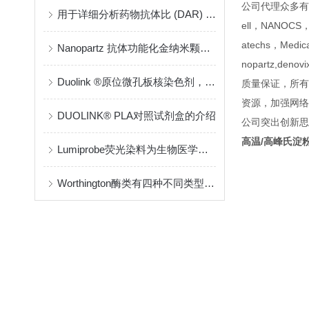
公司代理众多有名生命
用于详细分析药物抗体比 (DAR) 和载药量分布的稳健方法
ell，NANOCS，Am
atechs，Medica
Nanopartz 抗体功能化金纳米颗粒应用
nopartz,denovi
Duolink ®原位微孔板核染色剂，抗褪色
质量保证，所有
资源，加强网络
DUOLINK® PLA对照试剂盒的介绍
公司突出创新思
高温/高峰氏淀
Lumiprobe荧光染料为生物医学研究提供光学工具
Worthington酶类有四种不同类型的特异性