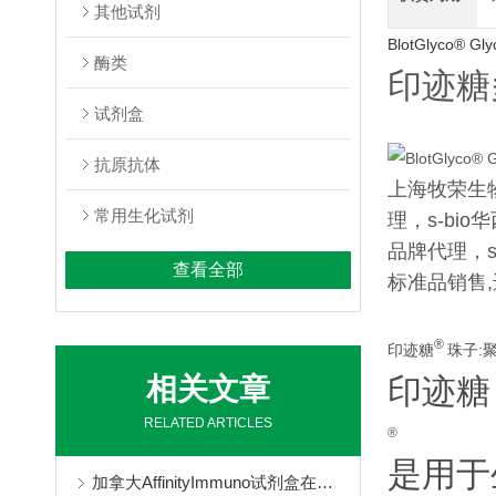
其他试剂
BlotGlyco® Glyc
酶类
印迹糖
试剂盒
抗原抗体
上海牧荣生物代
常用生化试剂
理，s-bio
品牌代理，s
查看全部
标准品销售
®
印迹糖
珠子:
印迹糖
相关文章
RELATED ARTICLES
®
是用于
加拿大AffinityImmuno试剂盒在药物基因组学中扮演着重要角色