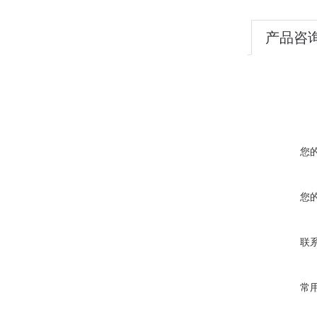
产品咨
您
您
联
常