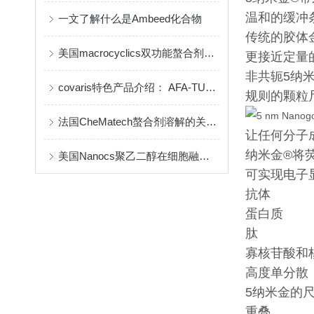
温和的缓冲
一文了解什么是Ambeed化合物
传统的胶体
美国macrocyclics双功能螯合剂的包装、贮存和使用事项
更接近定量
非共轭5纳
covaris特色产品介绍： AFA-TUBE ®超声管
规则的颗粒
法国CheMatech螯合剂溶解的关键注意事项
让任何分子
纳米金
®
将
美国Nanocs聚乙二醇在细胞融合中的优点
可实现电子
抗体
蛋白质
肽
寡核苷酸和核
高度单分散
5纳米金的尺
重叠