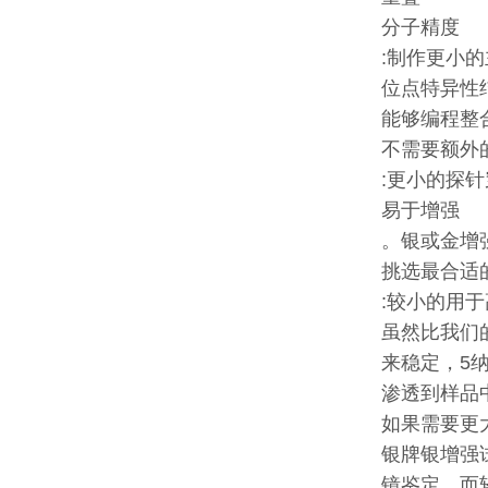
分子精度
:制作更小
位点特异性
能够编程整
不需要额外
:更小的探
易于增强
。银或金增
挑选最合适
:较小的用
虽然比我们的
来稳定，5
渗透到样品
如果需要更
银牌
银增强
镜鉴定，而