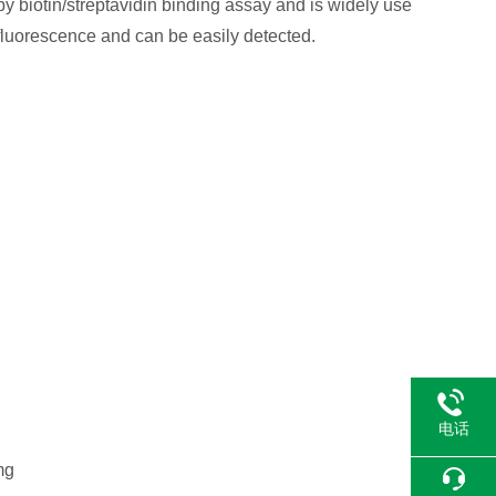
by biotin/streptavidin binding assay and is widely use
 fluorescence and can be easily detected.
电话
mg