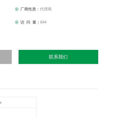
厂商性质：
代理商
访 问 量：
644
联系我们
k