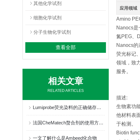
其他化学试剂
应用领域
细胞化学试剂
Amino P
Nanoc
分子生物化学试剂
氮PEG、
Nano
查看全部
荧光标记
领域，致
服务。
相关文章
RELATED ARTICLES
描述:
生物素功能
Lumiprobe荧光染料的正确储存与保管
他材料表
法国CheMatech螯合剂的使用方法很简单
于检测。
Biotin func
一文了解什么是Ambeed化合物