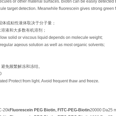
ecules or other material surfaces. Biotin can be easily detected 
cule target detection. Meanwhile fluorescein gives strong green
色固体或粘性液体取决于分子量；
水溶液和大多数有机溶剂；
low solid or viscous liquid depends on molecule weight;
 regular aqeous solution as well as most organic solvents;
。避免频繁解冻和冻结。
20
ated Protect from light. Avoid frequent thaw and freeze.
-20k
Fluorescein PEG Biotin, FITC-PEG-Biotin
20000 Da
25 