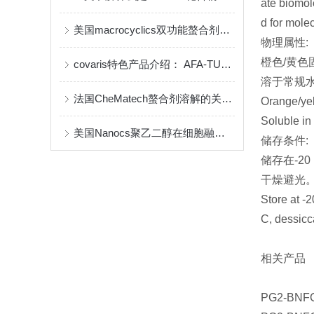
ate biomol
d for mole
美国macrocyclics双功能螯合剂的包装、贮存和使用事项
物理属性:
橙色/黄
covaris特色产品介绍： AFA-TUBE ®超声管
溶于常规
法国CheMatech螯合剂溶解的关键注意事项
Orange/yel
Soluble in
美国Nanocs聚乙二醇在细胞融合中的优点
储存条件:
储存在-20
干燥避光
Store at -
C, dessicc
相关产品
PG2-BNFC