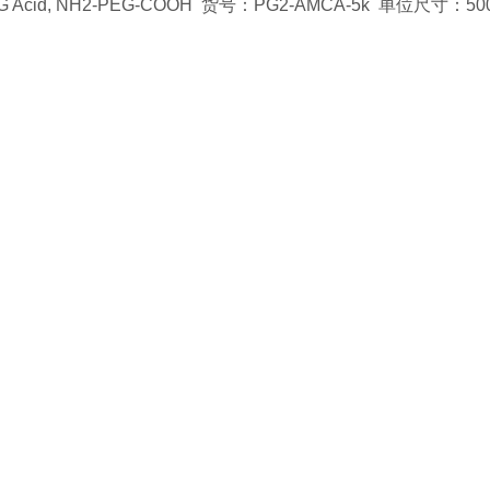
EG Acid, NH2-PEG-COOH 货号：PG2-AMCA-5k 单位尺寸：500mg