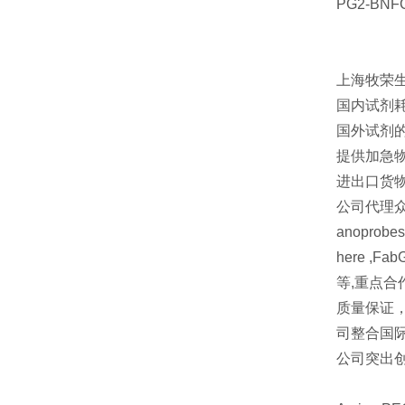
PG2-BNFC
上海牧荣
国内试剂
国外试剂
提供加急物
进出口货
公司代理众多
anoprobe
here ,FabG
等,重点合作品牌 
质量保证
司整合国
公司突出