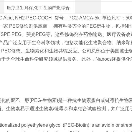
医疗卫生,环保,化工,生物产业,综合
EG Acid, NH2-PEG-COOH 货号：PG2-AMCA-5k 单位尺寸：500mg
s是一家 PEG修饰剂供应商 ，拥有种类齐全的PEG衍生物，包括NH
DSPE PEG、荧光PEG等。这些修饰剂在药物输送、医疗设
cs的产品广泛应用于生命科学领域，包括功能化生物聚合物、纳米
、PEG修饰、生物素化和生物共轭反应。公司总部位于美国波士
力于为全球生命科学研究领域提供服务。此外，Nanocs还提供
化的聚乙二醇(PEG-生物素)是一种抗生物素蛋白或链霉抗生
面。生物素易于通过生物素/链霉亲和素结合试验检测，并广泛用
tionalized polyethylene glycol (PEG-Biotin) is an avidin or strep