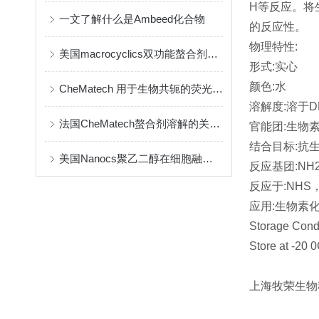
H等反应。将
一文了解什么是Ambeed化合物
的反应性。
物理特性:
美国macrocyclics双功能螯合剂的包装、贮存和使用事项
形式:实心
颜色:水
CheMatech 用于生物共轭的荧光染料简介
溶解度:溶于D
法国CheMatech螯合剂溶解的关键注意事项
官能团:生物
结合目标:抗
美国Nanocs聚乙二醇在细胞融合中的优点
反应基团:NH
反应于:NHS
应用:生物素
Storage Condi
Store at -20 0
上海牧荣生物