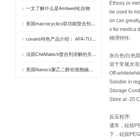
Ethoxy or met
一文了解什么是Ambeed化合物
be used to mo
on can greatl
美国macrocyclics双功能螯合剂的包装、贮存和使用事项
s for medica 
物理特性:
covaris特色产品介绍： AFA-TUBE ®超声管
法国CheMatech螯合剂溶解的关键注意事项
灰白色/白色
溶于常规水溶
美国Nanocs聚乙二醇在细胞融合中的优点
Off-white/whi
Soluble in re
Storage Condi
Store at
反应程序:
通常，硅烷P
下，硅烷PE