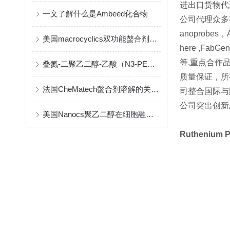
进出口货物代
一文了解什么是Ambeed化合物
公司代理众多有名
anoprobes，A
美国macrocyclics双功能螯合剂的包装、贮存和使用事项
here ,FabGenn
等,重点合作品牌 Le
叠氮-二聚乙二醇-乙酸（N3-PEG2-CH2COOH）介绍
质量保证，所
法国CheMatech螯合剂溶解的关键注意事项
司整合国际与
公司突出创新
美国Nanocs聚乙二醇在细胞融合中的优点
Ruthenium 