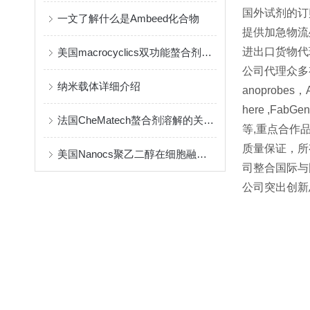
国外试剂的订
一文了解什么是Ambeed化合物
提供加急物流
进出口货物代
美国macrocyclics双功能螯合剂的包装、贮存和使用事项
公司代理众多有名
纳米载体详细介绍
anoprobes，A
here ,FabGenn
法国CheMatech螯合剂溶解的关键注意事项
等,重点合作品牌 Le
质量保证，所
美国Nanocs聚乙二醇在细胞融合中的优点
司整合国际与
公司突出创新