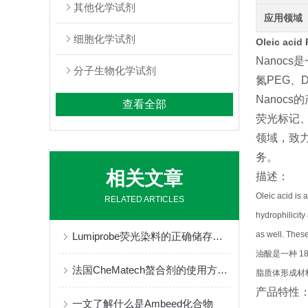
其他化学试剂
应用领域
细胞化学试剂
Oleic acid
Nanoc
分子生物化学试剂
氮PEG、
Nano
查看全部
荧光标记
领域，致力
务。
相关文章
描述：
Oleic acid is 
RELATED ARTICLES
hydrophilicity
as well. These
Lumiprobe荧光染料的正确储存与保管
油酸是一种 1
法国CheMatech螯合剂的使用方法很简单
脂质体形成材
产品特性
一文了解什么是Ambeed化合物