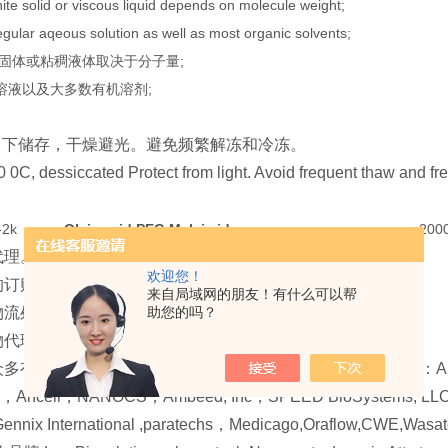
ite solid or viscous liquid depends on molecule weight;
egular aqeous solution as well as most organic solvents;
色固体或粘稠液体取决于分子量;
溶液以及大多数有机溶剂;
：
 0°C 下储存，干燥避光。避免频繁解冻和冷冻。
20 0C, dessiccated Protect from light. Avoid frequent thaw and fr
-2k
Oleic acid PEG Maleimide
200
代理。
欢迎您！
的订购。可提供欧美实验室品牌的采购方案。
来自局域网的朋友！有什么可以帮
流处理，进口货物，最快交期1-2周。
助您的吗？
物代理服务。
有名生命科学领域的研究试剂、仪器和实验室消耗品品牌：Alamanda Polym
s，Ancell，NANOCS，Ambeed, Inc，SPEED BioSystems, LLC，Tu
ennix International ,paratechs，Medicago,Oraflow,CWE,Wasatch 