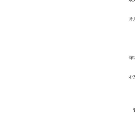
常
详
补