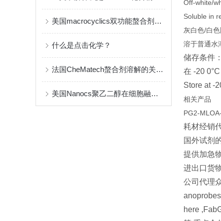
Off-white/wh
Soluble in r
美国macrocyclics双功能螯合剂的包装、贮存和使用事项
灰白色/白
溶于普通水
什么是点击化学？
储存条件
法国CheMatech螯合剂溶解的关键注意事项
在 -20
Store at -
美国Nanocs聚乙二醇在细胞融合中的优点
相关产品
PG2-MLOA
耗材经销
国外试剂
提供加急物
进出口货
公司代理众多
anoprobe
here ,FabG