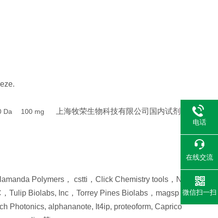
eeze.
上海牧荣生物科技有限公司
国内试剂
0 Da
100 mg
电话
在线交流
ers， cstti，Click Chemistry tools，N
微信扫一扫
lip Biolabs, Inc，Torrey Pines Biolabs，magsp
Photonics, alphananote, It4ip, proteoform, Caprico