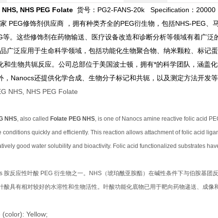
 NHS, NHS PEG Folate
货号：PG2-FANS-20k Specification：20000
是一家 PEG修饰剂供应商 ，拥有种类齐全的PEG衍生物，包括NHS-PEG、马
EG等。这些修饰剂在药物输送、医疗设备改造和诊断分析等领域有着广泛
s的产品广泛应用于生命科学领域，包括功能化生物聚合物、纳米颗粒、标记
化和生物共轭反应。公司总部位于美国波士顿，拥有*的科学团队，涵盖化
外，Nanocs还提供化学合成、生物分子标记和共轭，以及测定方法开发
EG NHS
, also called
Folate PEG NHS
, is one of Nanocs amine reactive folic acid PE
e conditions quickly and efficiently. This reaction allows attachment of folic acid liga
atively good water solubility and bioactivity. Folic acid functionalized substrates 
nocs 胺反应性叶酸 PEG 衍生物之一。NHS（琥珀酰亚胺酯）在碱性条件下与伯
叶酸具有相对较好的水溶性和生物活性。叶酸功能化底物已用于靶向药物递送、成像
(color): Yellow;