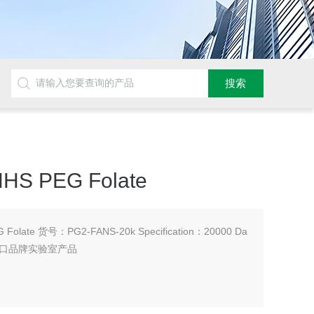
NHS PEG Folate
G Folate 货号：PG2-FANS-20k Specification：20000 Da
口品牌实验室产品