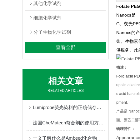
其他化学试剂
Folate PEG
Nanocs
细胞化学试剂
G、荧光P
分子生物化学试剂
Nanoc
饰、生物素
查看全部
供服务。此
描述：
Folic acid P
相关文章
ups in alkalin
RELATED ARTICLES
c acid has rel
pment.
Lumiprobe荧光染料的正确储存与保管
产品是 Na
面。聚乙二醇
法国CheMatech螯合剂的使用方法很简单
物理特性：
Appearance 
一文了解什么是Ambeed化合物