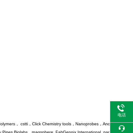
电话
ti，Click Chemistry tools，Nanoprobes，Anc
ines Biolabs，magsphere ,FabGennix International ,par