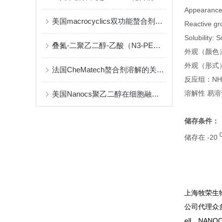
Appearance 
美国macrocyclics双功能螯合剂的包装、贮存和使用事项
Reactive gr
Solubility:
叠氮-二聚乙二醇-乙酸（N3-PEG2-CH2COOH）介绍
外观（颜色
外观（形式
法国CheMatech螯合剂溶解的关键注意事项
反应组：NH
溶解性 易溶
美国Nanocs聚乙二醇在细胞融合中的优点
储存条件：
储存在 -20
上海牧荣生
公司代理众多有
ell，NANOCS