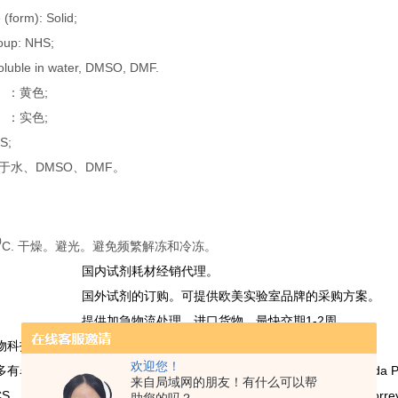
(form): Solid;
oup: NHS;
 Soluble in water, DMSO, DMF.
）：黄色;
）：实色;
S;
于水、DMSO、DMF。
0
C. 干燥。避光。避免频繁解冻和冷冻。
国内试剂耗材经销代理。
国外试剂的订购。可提供欧美实验室品牌的采购方案。
提供加急物流处理，进口货物，最快交期1-2周。
物科技有限公司
进出口货物代理服务。
欢迎您！
名生命科学领域的研究试剂、仪器和实验室消耗品品牌：Alamanda Polymers， cst
来自局域网的朋友！有什么可以帮
，Ambeed, Inc，SPEED BioSystems, LLC，Tulip Biolabs, Inc，Torrey P