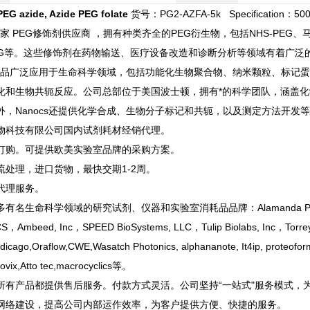
PEG azide, Azide PEG folate
货号：PG2-AZFA-5k Specification：500
是一家 PEG修饰剂供应商 ，拥有种类齐全的PEG衍生物，包括NHS-PEG、马
EG等。这些修饰剂在药物输送、医疗设备改造和诊断分析等领域有着广泛
s的产品广泛应用于生命科学领域，包括功能化生物聚合物、纳米颗粒、标记
化和生物共轭反应。公司总部位于美国波士顿，拥有*的科学团队，涵盖化
外，Nanocs还提供化学合成、生物分子标记和共轭，以及测定方法开发
物科技有限公司
国内试剂耗材经销代理。
订购。可提供欧美实验室品牌的采购方案。
流处理，进口货物，最快交期1-2周。
代理服务。
名生命科学领域的研究试剂、仪器和实验室消耗品品牌：Alamanda Polymers， cst
，Ambeed, Inc，SPEED BioSystems, LLC，Tulip Biolabs, Inc，Torrey P
icago,Oraflow,CWE,Wasatch Photonics, alphananote, It4ip, prote
ovix,Atto tec,macrocyclics等。
所有产品都提供售后服务。付款方式灵活。公司坚持“一站式"服务模式，
网络建设，提高公司内部运作效率，为客户提供方便、快捷的服务。