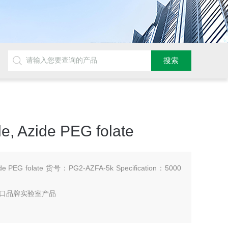
de, Azide PEG folate
Azide PEG folate 货号：PG2-AZFA-5k Specification：5000
口品牌实验室产品