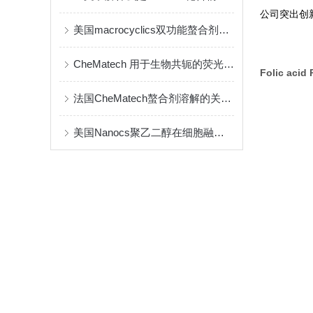
公司突出创
美国macrocyclics双功能螯合剂的包装、贮存和使用事项
CheMatech 用于生物共轭的荧光染料简介
Folic acid 
法国CheMatech螯合剂溶解的关键注意事项
美国Nanocs聚乙二醇在细胞融合中的优点