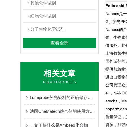
其他化学试剂
Folic acid 
Nanocs
细胞化学试剂
G、荧光P
分子生物化学试剂
Nanoc
饰、生物素
查看全部
供服务。此
上海牧荣生
国外试剂的
提供加急物
相关文章
进出口货物
RELATED ARTICLES
公司代理众多有
ell，NANOCS
Lumiprobe荧光染料的正确储存与保管
atechs，Med
nopartz,den
法国CheMatech螯合剂的使用方法很简单
质量保证，
资源，加强
一文了解什么是Ambeed化合物