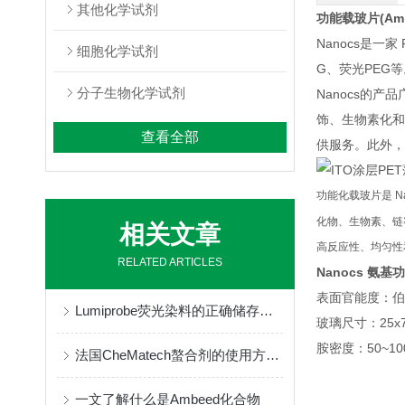
其他化学试剂
功能载玻片(Amino 
Nanocs是一
细胞化学试剂
G、荧光PEG
分子生物化学试剂
Nanocs的
饰、生物素化和
查看全部
供服务。此外，
功能化载玻片是 
化物、生物素、链霉
相关文章
高反应性、均匀性
RELATED ARTICLES
Nanocs 氨
表面官能度：伯
Lumiprobe荧光染料的正确储存与保管
玻璃尺寸：25x75
胺密度：50~100
法国CheMatech螯合剂的使用方法很简单
一文了解什么是Ambeed化合物