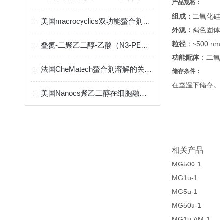
产品规格：
组成：
二氧化硅涂
美国macrocyclics双功能螯合剂的包装、贮存和使用事项
外观：
褐色固体
粒径
：~500 nm
叠氮-二聚乙二醇-乙酸（N3-PEG2-CH2COOH）介绍
功能配体
：二氧
法国CheMatech螯合剂溶解的关键注意事项
储存条件：
在室温下储存。
美国Nanocs聚乙二醇在细胞融合中的优点
相关产品
MG500-1
MG1u-1
MG5u-1
MG50u-1
MG1u-AM-1