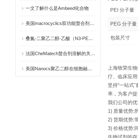
一文了解什么是Ambeed化合物
PEI 分子量
美国macrocyclics双功能螯合剂的包装、贮存和使用事项
PEG 分子量
包装尺寸
叠氮-二聚乙二醇-乙酸（N3-PEG2-CH2COOH）介绍
法国CheMatech螯合剂溶解的关键注意事项
上海牧荣生物
美国Nanocs聚乙二醇在细胞融合中的优点
疗、临床应用
坚持“一站式
率，为客户提
我们公司的优
1) 质量优
2) 货期优
3) 价格优
生物试剂的存