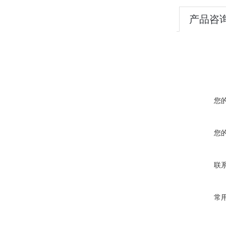
产品咨
您
您
联
常