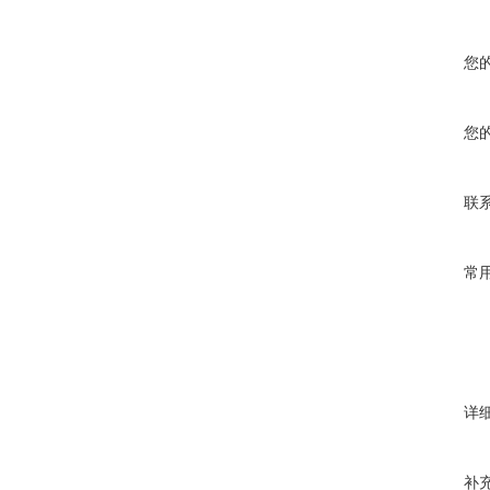
您
您
联
常
详
补