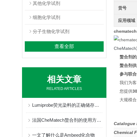
其他化学试剂
货号
细胞化学试剂
应用领域
分子生物化学试剂
chematech
查看全部
CheMat
螯合剂的
螯合剂供
参与联合研
相关文章
我们为客
RELATED ARTICLES
您提供
3
大规模合
Lumiprobe荧光染料的正确储存与保管
法国CheMatech螯合剂的使用方法很简单
Catalogue
Chemical 
一文了解什么是Ambeed化合物