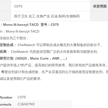
C075
供货周期
医疗卫生,化工,生物产业,石油,制药/生物制药
：Mono-N-benzyl-TACD
货号：C075
ech活动分为三个部分：
定制合成：
CheMatech 可以帮助合成从概念到大量制备的目标分子。
应商
：
CheMatech 为您提供范围广泛的大环多胺和双功能螯合剂。
究计划（H2020，Marie Curie，ANR，...）
户提供市场上
*
的产品，提高他们的研究效率。
我们所有的产品都有库存
0 年
螯合剂设计和合成经验，生产从百毫克到公斤级的新型定制螯合剂。
成以及使用我们产品的要求。
C075
 Number
C16H27N3
Formula