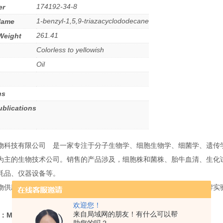
174192-34-8
er
1-benzyl-1,5,9-triazacyclododecane
Name
261.41
Weight
Colorless to yellowish
Oil
ns
ublications
物科技有限公司 是一家专注于分子生物学、细胞生物学、细菌学、遗传
为主的生物技术公司。销售的产品涉及，细胞株和菌株、胎牛血清、生化试
耗品、仪器设备等。
物供应chematech产品，上海牧荣生物科技有限公司专业代理进口品牌
欢迎您！
来自局域网的朋友！有什么可以帮
：Mono-N-benzyl-TACD
货号：C075