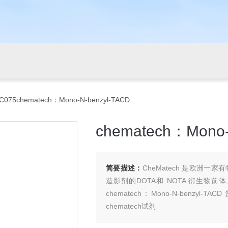
C075chematech：Mono-N-benzyl-TACD
chematech：Mono-
简要描述：
CheMatech 是欧洲
造影剂的DOTA和 NOTA 衍生物前
chematech：Mono-N-benzyl-T
chematech试剂