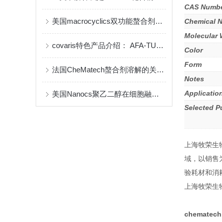
CAS Numb
美国macrocyclics双功能螯合剂的包装、贮存和使用事项
Chemical 
Molecular 
covaris特色产品介绍： AFA-TUBE ®超声管
Color
Form
法国CheMatech螯合剂溶解的关键注意事项
Notes
Applicatio
美国Nanocs聚乙二醇在细胞融合中的优点
Selected P
上海牧荣生
域，以销售
验耗材和消
上海牧荣生
chematech