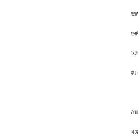
您
您
联
常
详
补