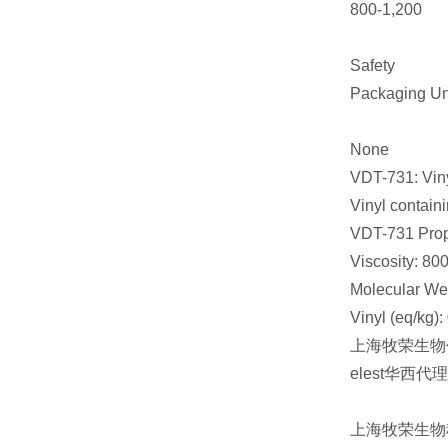
800-1,200
Safety
Packaging U
None
VDT-731: Vin
Vinyl contain
VDT-731 Prop
Viscosity: 80
Molecular Wei
Vinyl (eq/kg):
上海牧荣生物代理
elest华
上海牧荣生物