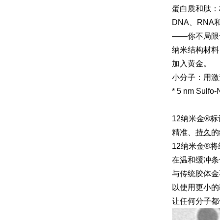
蛋白质和肽：
DNA、RN
——你不局限于
纳米结构材料
加入黄金。
小分子：用激
* 5 nm 
12纳米金®
精准、
持久
的
12纳米金®
在温和缓冲条
与传统胶体金
以使用更小的
让任何分子都