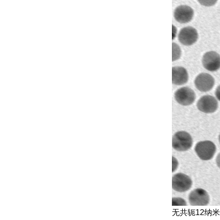
无共轭12纳