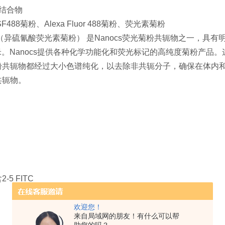
粉结合物
F488菊粉、Alexa Fluor 488菊粉、荧光素菊粉
（异硫氰酸荧光素菊粉）
是Nanocs荧光菊粉共轭物之一，具有
纳米。Nanocs提供各种化学功能化和荧光标记的高纯度菊粉产
粉共轭物都经过大小色谱纯化，以去除非共轭分子，确保在体内和体
共轭物。
-5 FITC
欢迎您！
来自局域网的朋友！有什么可以帮