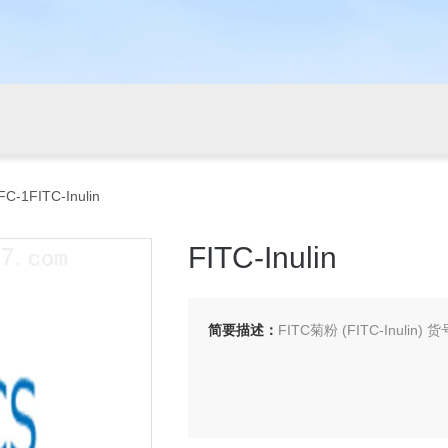
FC-1FITC-Inulin
FITC-Inulin
简要描述：
FITC菊粉 (FITC-Inuli