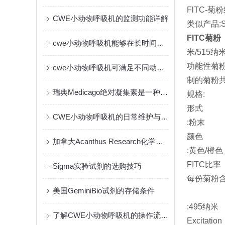
FlTC-菊
CWE小动物呼吸机的监测功能详解
类似产品:S
FITC菊粉
cwe小动物呼吸机能够在长时间实验中保持一致的输出
米/515
功能性菊
cwe小动物呼吸机可满足不同动物的生理需要
制的菊粉
瑞典Medicago绝对凝集素是一种创新的免疫疗法
规格:
形式
CWE小动物呼吸机的日常维护与保养指南
:粉末
颜色
加拿大Acanthus Research化学试剂的作用与应用
:黄色/橙色
FITC比率
Sigma实验试剂的选购技巧
每份菊粉含2
美国GeminiBio试剂的存储条件
:495纳米
了解CWE小动物呼吸机的操作流程与维护
Excitation