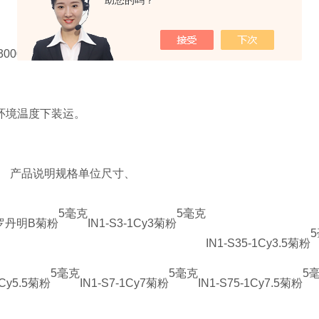
助您的吗？
000-6000
环境温度下装运。
：
产品说明
规格
单位尺寸
、
5毫克
5毫克
罗丹明B菊粉
IN1-S3-1
Cy3菊粉
IN1-S35-1
Cy3.5菊粉
5毫克
5毫克
5
Cy5.5菊粉
IN1-S7-1
Cy7菊粉
IN1-S75-1
Cy7.5菊粉