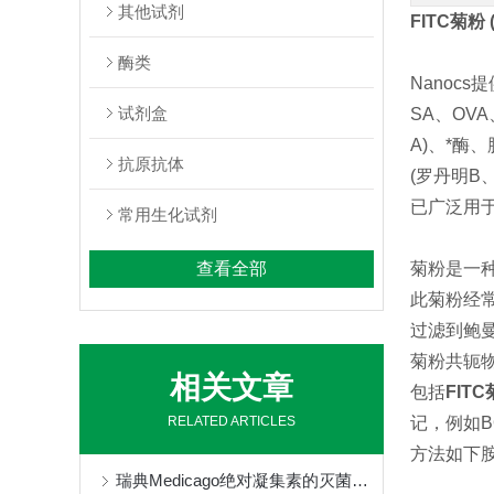
其他试剂
FITC菊粉
酶类
Nanoc
试剂盒
SA、OV
A)、*酶
抗原抗体
(罗丹明B
已广泛用
常用生化试剂
查看全部
菊粉是一
此菊粉经
过滤到鲍
菊粉共轭
相关文章
包括
FIT
RELATED ARTICLES
记，例如B
方法如下胺
瑞典Medicago绝对凝集素的灭菌方式