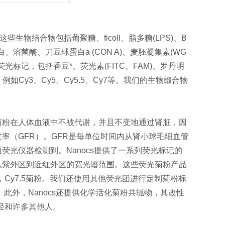
生物结合物包括葡聚糖、ficoll、脂多糖(LPS)、B
、溶菌酶、刀豆球蛋白a (CON A)、麦胚凝集素(WG
标记，包括香豆*、荧光素(FITC、FAM)、罗丹明
例如Cy3、Cy5、Cy5.5、Cy7等。我们的生物缀合物
菊粉在人体血液中不被代谢，并且不变地通过肾脏，因
率（GFR）。GFR是每单位时间内从肾小球毛细血管
光仪器检测到。Nanocs提供了一系列荧光标记的
从紫外区到近红外区的宽光谱范围。这些荧光菊粉产品
菊粉，Cy7.5菊粉。我们还使用其他荧光团进行定制菊粉标
。此外，Nanocs还提供化学活化菊粉共轭物，其改性
炔烃和许多其他人。