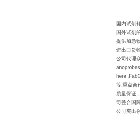
国内试剂
国外试剂
提供加急物
进出口货
公司代理众多
anoprobe
here ,FabG
等,重点合作品牌 
质量保证
司整合国
公司突出