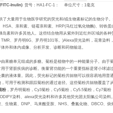
(
FITC-Inulin
)
货号：HA1-FC-1： 单位尺寸：1毫克
s提供了大量用于生物医学研究的荧光和/或生物素标记的生物分子。这些
A、HSA、亲和素、链霉亲和素、HRP(马红过氧化物酶)、转铁蛋白
、胰岛素和许多其他人。这些结合物用从紫外到近红外区域的各种荧光
、TMR、罗丹明6G、罗丹明101等。)Alexa荧光染料，花青染料，
于体外和体内成像、分析开发、诊断和药物输送。
种由果糖单元组成的多糖。菊粉是植物中的一种能量分子。由于
常用于肾脏疾病的诊断。衡量肾功能的一个重要指标是肾小球滤过
曼囊的液体量。因此，荧光标记的菊粉共轭物可以很容易地用普通荧
物，可用于检测和跟踪菊粉的通过途径。这些菊粉共轭物覆盖了
C菊粉
，罗丹明菊粉，Cy3菊粉，Cy5菊粉，Cy5.5菊粉，Cy7
ODIPY染料、alexa荧光染料和许多其他荧光团太阳氟公司染料
、生物素、DNP、马来酰亚胺、NHS、叠氮化物、DBCO、