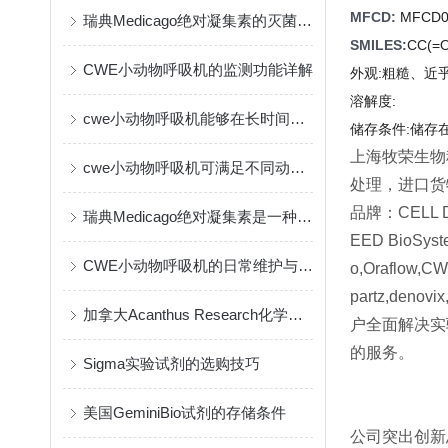
MFCD:
MFCD0
瑞典Medicago绝对凝集素的灭菌方式
SMILES:
CC(=O
CWE小动物呼吸机的监测功能详解
外观:
粗糙、近
溶解度:
cwe小动物呼吸机能够在长时间实验中保持一致的输出
储存条件:
储存
上海牧荣生物
cwe小动物呼吸机可满足不同动物的生理需要
处理，进口货
品牌：CELL DA
瑞典Medicago绝对凝集素是一种创新的免疫疗法
EED BioSyste
CWE小动物呼吸机的日常维护与保养指南
o,Oraflow,CW
partz,de
加拿大Acanthus Research化学试剂的作用与应用
户全面解决实
的服务。
Sigma实验试剂的选购技巧
美国GeminiBio试剂的存储条件
公司突出创新思