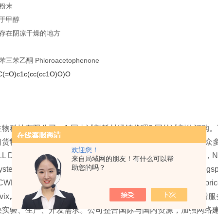
粉末
于甲醇
存在阴凉干燥的地方
苯三苯乙酮
Phloroacetophenone
C(=O)c1c(cc(cc1O)O)O
生物科技有限公司，1.国内试剂耗材经销代理2.国外试剂的订购
货物，最快交期1-2周。4.进出口货物代理服务。5.公司代理
欢迎您！
DATA,Alamanda Polymers， cstti，Click Chemistry tool
来自局域网的朋友！有什么可以帮
助您的吗？
stems, LLC，Tulip Biolabs, Inc，Torrey Pines Biolabs，magsph
,CWE,Wasatch Photonics, alphananote, It4ip, proteoform, 
denovix,Atto tec,macrocyclics等。质量保证，所有
决实验、生产、开发需求。公司整合国际与国内资源，加强网络