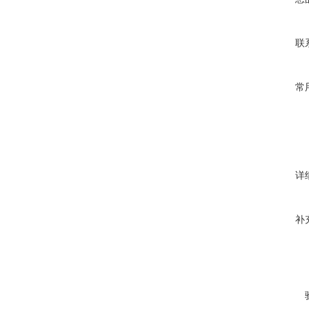
联
常
详
补