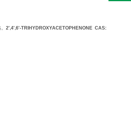
格。
2',4',6'-TRIHYDROXYACETOPHENONE CAS: