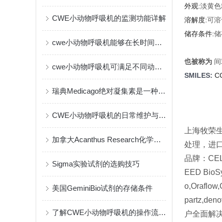
外观:
淡黄色
CWE小动物呼吸机的监测功能详解
溶解度:
可溶
储存条件:
储
cwe小动物呼吸机能够在长时间实验中保持一致的输出
也被称为
间
cwe小动物呼吸机可满足不同动物的生理需要
SMILES:
C
瑞典Medicago绝对凝集素是一种创新的免疫疗法
CWE小动物呼吸机的日常维护与保养指南
上海牧荣
加拿大Acanthus Research化学试剂的作用与应用
处理，进口
品牌：CELL 
Sigma实验试剂的选购技巧
EED BioSy
o,Oraflow
美国GeminiBio试剂的存储条件
partz,
了解CWE小动物呼吸机的操作流程与维护
户全面解