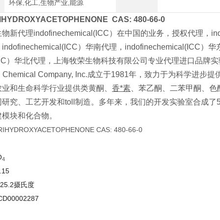
环保,化工,生物产业,能源
-TRIHYDROXYACETOPHENONE CAS: 480-66-0
代理indofinechemical(ICC）在中国的业务，授权代理，indofine
dofinechemical(ICC）华南代理，indofinechemical(ICC）华
al(ICC）华北代理，上海牧荣生物科技有限公司专业代理进口品
NE Chemical Company, Inc.成立于1981年，致力
农业和生命科学行业提供类黄酮、
香*素
、苯乙酮、二苯甲酮、色
研究、工艺开发和toll制造。
多年来，我们的开发实验室合成了5
建模块和化合物。
O
4
.15
225.2摄氏度
CD00002287