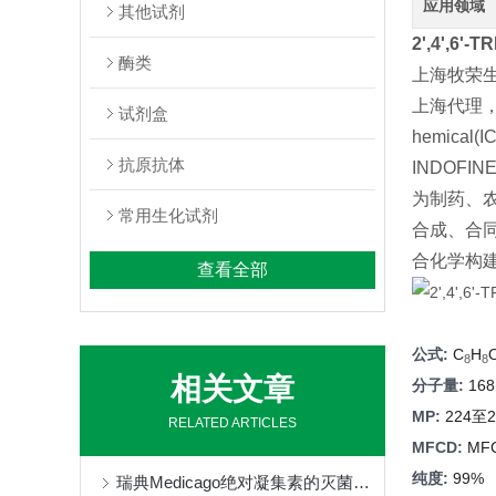
应用领域
其他试剂
2',4',6'
酶类
上海牧荣生物新
上海代理，in
试剂盒
hemic
抗原抗体
INDOFI
为制药、
常用生化试剂
合成、合同
合化学构
查看全部
公式:
C
H
8
8
相关文章
分子量:
168
MP:
224至
RELATED ARTICLES
MFCD:
MF
纯度:
99%
瑞典Medicago绝对凝集素的灭菌方式