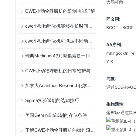
大肠杆菌
CWE小动物呼吸机的监测功能详解
同义词:
cwe小动物呼吸机能够在长时间实验中保持一致的输出
BCGF，BCDF
cwe小动物呼吸机可满足不同动物的生理需要
AA序列:
mhihgcdkfn lr
瑞典Medicago绝对凝集素是一种创新的免疫疗法
Y S
CWE小动物呼吸机的日常维护与保养指南
纯度:
加拿大Acanthus Research化学试剂的作用与应用
通过SDS-PAG
Sigma实验试剂的选购技巧
生物活性:
这
ED
通过鼠H
50
美国GeminiBio试剂的存储条件
了解CWE小动物呼吸机的操作流程与维护