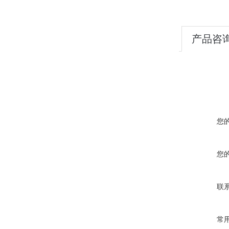
产品咨
您
您
联
常