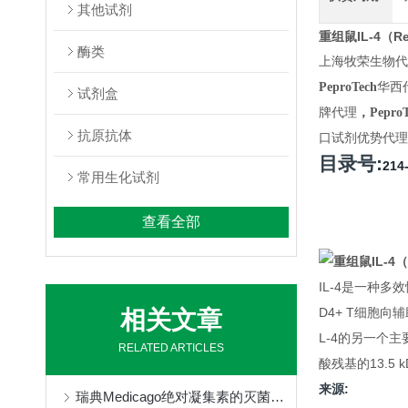
其他试剂
重组鼠IL-4（Rec
酶类
上海牧荣生物代
PeproTech
华西
试剂盒
牌代理
，PeproT
抗原抗体
口试剂优势代理
目录号:
214
常用生化试剂
查看全部
IL-4是一种
D4+ T细胞向
相关文章
L-4的另一个主
RELATED ARTICLES
酸残基的13.5 
来源:
瑞典Medicago绝对凝集素的灭菌方式