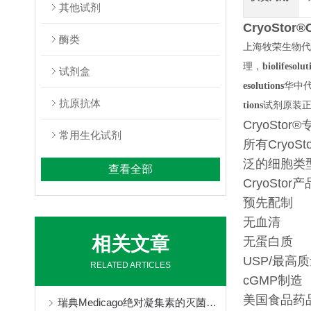
其他试剂
CryoStor®
酶类
上海牧荣生物代
理，
biolifesolut
试剂盒
esolutions
华中
抗原抗体
tions
试剂原装
CryoSt
常用生化试剂
所有Cryo
泛的细胞类
查看全部
CryoSt
预先配制
无血清
相关文章
无蛋白质
USP/最高
RELATED ARTICLES
cGMP制造
美国食品药
瑞典Medicago绝对凝集素的灭菌方式