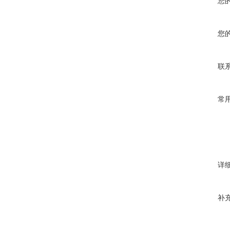
您
您
联
常
详
补