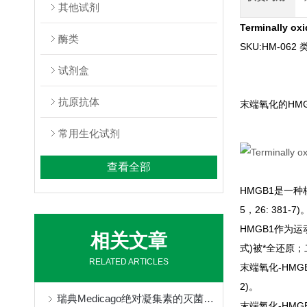
其他试剂
Terminally ox
酶类
SKU:
HM-062
类
试剂盒
抗原抗体
末端氧化的HM
常用生化试剂
查看全部
HMGB1是一
5，26: 38
HMGB1作为
相关文章
式)被*全还原；二硫
RELATED ARTICLES
末端氧化-HM
2)。
瑞典Medicago绝对凝集素的灭菌方式
末端氧化-HM