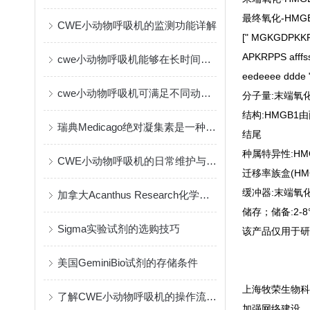
最终氧化-HMG
CWE小动物呼吸机的监测功能详解
[" MGKGDPKK
APKRPPS afff
cwe小动物呼吸机能够在长时间实验中保持一致的输出
eedeeee ddde "
cwe小动物呼吸机可满足不同动物的生理需要
分子量
:末端氧化
结构
:HMGB
瑞典Medicago绝对凝集素是一种创新的免疫疗法
结尾
种属特异性
:H
CWE小动物呼吸机的日常维护与保养指南
迁移率族盒(H
缓冲器
:末端氧化
加拿大Acanthus Research化学试剂的作用与应用
储存；储备
:2
Sigma实验试剂的选购技巧
该产品仅用于研
美国GeminiBio试剂的存储条件
上海牧荣生物科
了解CWE小动物呼吸机的操作流程与维护
加强网络建设，提