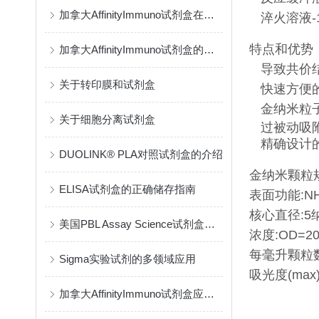
加拿大AffinityImmuno试剂盒在药物基因组学中扮演着重要角色
淬火溶液-
特点和优势
加拿大AffinityImmuno试剂盒的类型繁多
导致共价
关于转印膜和试剂盒
快速方便
金纳米粒
关于细胞分离试剂盒
过被动吸
精确设计
DUOLINK® PLA对照试剂盒的介绍
金纳米颗粒
ELISA试剂盒的正确储存指南
表面功能:
N
核心直径:
5
美国PBL Assay Science试剂盒的原理与检测方法
浓度:
OD=
每毫升颗粒数
Sigma实验试剂的多领域应用
吸光度(max)
加拿大AffinityImmuno试剂盒应存储在通风良好的地方