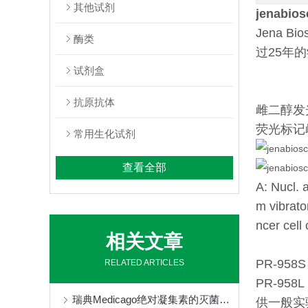
其他试剂
jenabio
Jena Bi
酶类
过25年
试剂盒
抗原抗体
雌二醇发
荧光标记雌二醇
常用生化试剂
查看全部
A: Nucl. 
m vibrato
ncer cell 
相关文章
PR-95
RELATED ARTICLES
PR-958
瑞典Medicago绝对凝集素的灭菌方式
供一般实