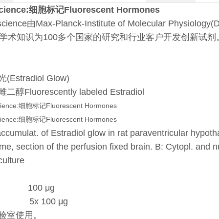
science:细胞标记Fluorescent Hormones
oscience由Max-Planck-Institute of Molecular P
的学术知识为100多个国家的研究和行业客户开发创新试剂
光(
Estradiol Glow)
Fluorescently labeled Estradiol
accumulat. of Estradiol glow in rat paraventricular hypot
me, section of the perfusion fixed brain. B: Cytopl. and 
culture
8S 100 μg
L 5x 100 μg
验室使用。