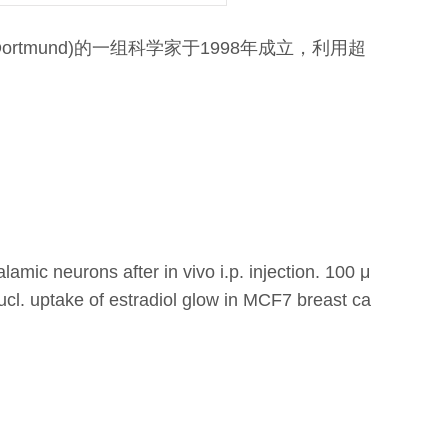
hysiology(Dortmund)的一组科学家于1998年成立，利用超
。
halamic neurons after
in vivo
i.p. injection. 100 μ
nucl. uptake of estradiol glow in MCF7 breast ca