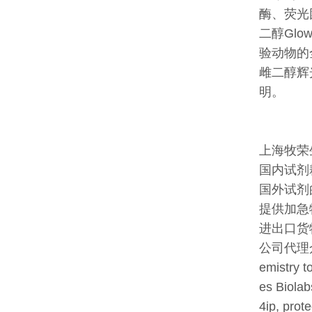
酶、荧光
二醇Gl
验动物的
雌二醇辉
明。
上海牧荣
国内试剂
国外试剂
提供加急
进出口货
公司代理众
emistry
es Biola
4ip, pro