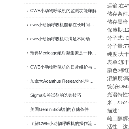
运输:
在4
CWE小动物呼吸机的监测功能详解
储存条件
储存黑暗
cwe小动物呼吸机能够在长时间实验中保持一致的输出
保质期:
1
分子式: C
cwe小动物呼吸机可满足不同动物的生理需要
分子量:
7
瑞典Medicago绝对凝集素是一种创新的免疫疗法
纯度:
大于
表单:
冻
CWE小动物呼吸机的日常维护与保养指南
颜色:
棕
溶解度:
加拿大Acanthus Research化学试剂的作用与应用
统(在DM
光谱特性:
Sigma实验试剂的选购技巧
米，ε 52
美国GeminiBio试剂的存储条件
描述:
雌二醇辉
了解CWE小动物呼吸机的操作流程与维护
活性。这