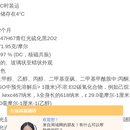
°C时装运
:
储存在4°C
2个月
47H67
青红光硫化黑
2O2
71.95克/摩尔
97 % (DC，核磁共振)
干的、玻璃状至蜡状外观
红色
高:甲醇、乙醇、丙醇、二甲基亚砜、二甲基甲酰胺中:丙酮
SO中预先溶解后> 1微米)不溶:Et
2
碳氢化合物，例如己烷
 λ
exc
467纳米，λ
全身长的
618纳米，ε 29.0毫摩尔
-1
厘米
.0毫摩尔
-1
厘米
-1
(乙醇)
光是用一种新的低分子量橙色/红色荧光标记的卵巢类固醇
欢迎您！
来自局域网的朋友！有什么可以帮
允许广泛的应用，包括