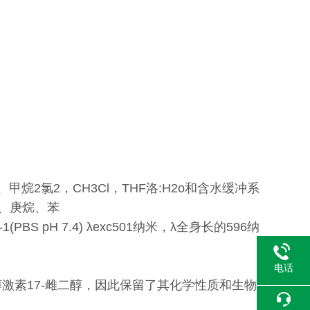
、甲烷
2
氯
2
，CH
3
Cl，THF洛:H
2
o和含水缓冲系
、庚烷、苯
-1
(PBS pH 7.4) λ
exc
501纳米，λ
全身长的
596纳
电话
激素17-雌二醇，因此保留了其化学性质和生物