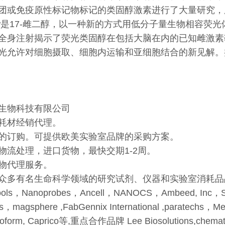
团或免疫原性标记物标记的类固醇激素进行了大量研究，
ow是17-雌二醇，以一种新的方式用低分子量生物相容荧
全身注射揭示了荧光类固醇在包括大脑在内的已知雌激素
光允许对细胞摄取、细胞内运输和亚细胞结合的新见解。
生物科技有限公司
耗材经销代理。
的订购。可提供欧美实验室品牌的采购方案。
物流处理，进口货物，最快交期1-2周。
物代理服务。
多有名生命科学领域的研究试剂、仪器和实验室消耗品品牌：CELL DAT
 tools，Nanoprobes，Ancell，NANOCS，Ambeed, Inc，SPE
bs，magsphere ,FabGennix International ,paratechs，Med
teoform, Caprico等,重点合作品牌 Lee Biosolutions,chemate