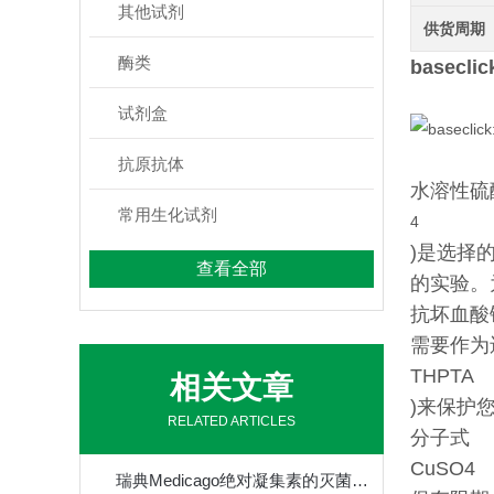
其他试剂
供货周期
酶类
basecli
试剂盒
抗原抗体
水溶性硫酸
常用生化试剂
4
)是选择
查看全部
的实验。
抗坏血酸
需要作为
THPTA
相关文章
)来保护
RELATED ARTICLES
分子式
CuSO
4
瑞典Medicago绝对凝集素的灭菌方式