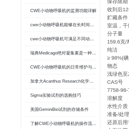
保存限期
收到后1
CWE小动物呼吸机的监测功能详解
贮藏条件
cwe小动物呼吸机能够在长时间实验中保持一致的输出
室温，干
分子量
cwe小动物呼吸机可满足不同动物的生理需要
159.6克
纯洁
瑞典Medicago绝对凝集素是一种创新的免疫疗法
≥ 98%(
物态
CWE小动物呼吸机的日常维护与保养指南
浅绿色至
加拿大Acanthus Research化学试剂的作用与应用
CAS号
7758-98-
Sigma实验试剂的选购技巧
溶解度
水性介质
美国GeminiBio试剂的存储条件
准备/处
还原后用于
了解CWE小动物呼吸机的操作流程与维护