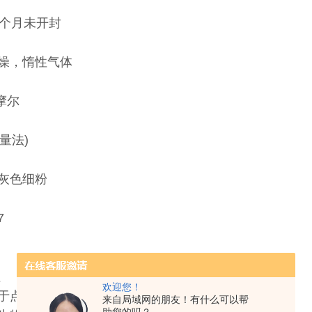
2个月未开封
燥，惰性气体
/摩尔
碘量法)
灰色细粉
7
理
欢迎您！
点击反应的水溶性铜(I)源(例如通过使用BCMI-005)
来自局域网的朋友！有什么可以帮