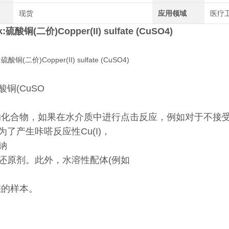
现货
应用领域
医疗卫
ck:硫酸铜(二价)Copper(II) sulfate (CuSO4)
铜(CuSO
的化合物，如果在水介质中进行点击反应，例如对于不接受
为了产生咔嗒反应性Cu(I)，
钠
还原剂。此外，水溶性配体(例如
您的样本。