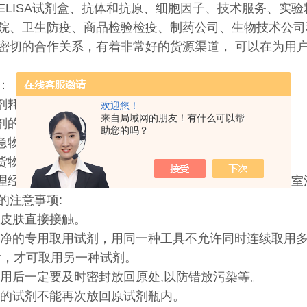
ELISA试剂盒、抗体和抗原、细胞因子、技术服务、实
院、卫生防疫、商品检验检疫、制药公司、生物技术公司
密切的合作关系，有着非常好的货源渠道， 可以在为用
：
试剂耗材经销代理，
欢迎您！
来自局域网的朋友！有什么可以帮
试剂的订购，可提供欧美实验室品牌的采购方案。
助您的吗？
加急物流处理，进口货物，最快交期1-2周。
口货物代理服务。
代理经销众多有名生命科学领域的研究试剂、仪器和实验室
的注意事项:
忌与皮肤直接接触。
用洁净的专用取用试剂，用同一种工具不允许同时连续取用
后，才可取用另一种试剂。
剂取用后一定要及时密封放回原处,以防错放污染等。
取出的试剂不能再次放回原试剂瓶内。