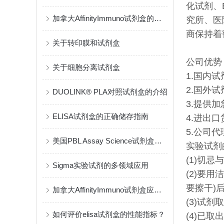
化试剂、
加拿大AffinityImmuno试剂盒的类型繁多
究所、医
商保持着
关于转印膜和试剂盒
公司优势
关于细胞分离试剂盒
1.国内
2.国外
DUOLINK® PLA对照试剂盒的介绍
3.提供
ELISA试剂盒的正确储存指南
4.进出
5.公司
美国PBL Assay Science试剂盒的原理与检测方法
实验试剂
(1)切
Sigma实验试剂的多领域应用
(2)要
要擦干)
加拿大AffinityImmuno试剂盒应存储在通风良好的地方
(3)试
如何评价elisa试剂盒的性能指标？
(4)已