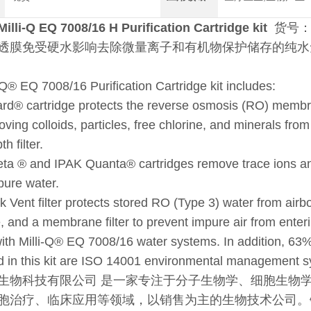
Milli-Q EQ 7008/16 H Purification Cartridge kit
货号：E
透膜免受硬水影响去除微量离子和有机物保护储存的纯水免受
-Q
®
EQ 7008/16 Purification Cartridge kit includes:
ard
®
cartridge protects the reverse osmosis (RO) membr
oving colloids, particles, free chlorine, and minerals fr
h filter.
eta
®
and IPAK Quanta
®
cartridges remove trace ions a
apure water.
k Vent filter protects stored RO (Type 3) water from airb
, and a membrane filter to prevent impure air from enteri
ith Milli-Q
®
EQ 7008/16 water systems. In addition, 63% 
d in this kit are ISO 14001 environmental management sy
生物科技有限公司 是一家专注于分子生物学、细胞生物
胞治疗、临床应用等领域，以销售为主的生物技术公司。