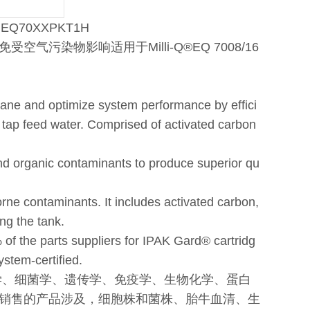
Q70XXPKT1H
空气污染物影响适用于Milli-Q
®
EQ 7008/16
ane and optimize system performance by effici
om tap feed water. Comprised of activated carbon
nd organic contaminants to produce superior qu
orne contaminants. It includes activated carbon,
ng the tank.
of the parts suppliers for IPAK Gard
®
cartridg
stem-certified.
学、细菌学、遗传学、免疫学、生物化学、蛋白
销售的产品涉及，细胞株和菌株、胎牛血清、生