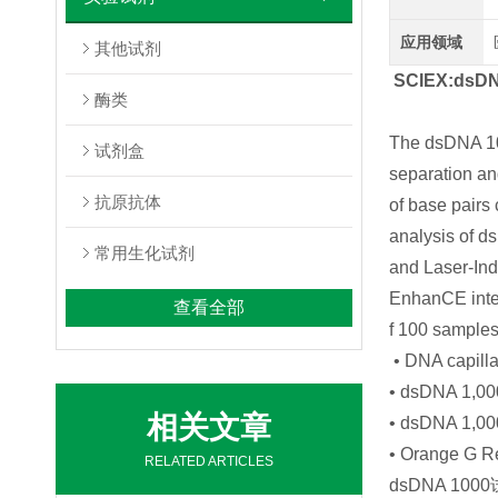
应用领域
其他试剂
SCIEX:dsDN
酶类
The dsDNA 100
试剂盒
separation an
抗原抗体
of base pairs 
analysis of d
常用生化试剂
and Laser-Ind
EnhanCE inter
查看全部
f 100 samples
• DNA capilla
• dsDNA 1,000
相关文章
• dsDNA 1,000
• Orange G R
RELATED ARTICLES
dsDNA 1