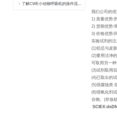
了解CWE小动物呼吸机的操作流程与维护
我们公司的优
1) 质量优
2) 货期优
3) 价格优
实验试剂的注
(1)切忌与皮
(2)要用洁
可取用另一种
(3)试剂取
(4)已取出
(5)强腐蚀
(6)强氧化
合物。(存放
SCIEX:dsDN