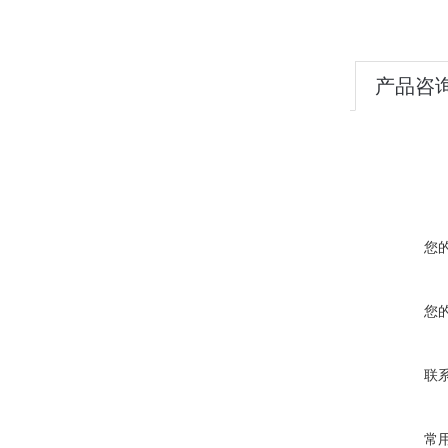
产品咨
您
您
联
常