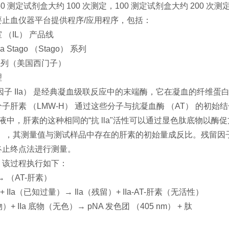
0 测定试剂盒大约 100 次测定，100 测定试剂盒大约 200 次测
要止血仪器平台提供程序/应用程序，包括：
 （IL） 产品线
ica Stago （Stago） 系列
x 系列（美国西门子）
理
因子 IIa） 是经典凝血级联反应中的末端酶，它在凝血的纤维蛋
分子肝素 （LMW-H） 通过这些分子与抗凝血酶 （AT） 的初始结
液中，肝素的这种相同的“抗 lla"活性可以通过显色肽底物以酶促
nm），其测量值与测试样品中存在的肝素的初始量成反比。残留因子 
终止终点法进行测量。
，该过程执行如下：
素→ （AT-肝素）
）+ IIa（已知过量）→ Ila（残留）+ IIa-AT-肝素（无活性）
）+ IIa 底物（无色）→ pNA 发色团 （405 nm） + 肽