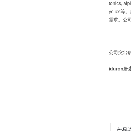
tonics, a
yclic
需求。公
公司突出
iduron肝素
产品