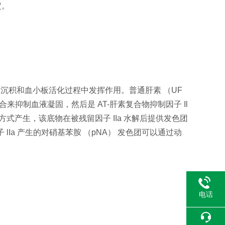
定。
白沉积和血小板活化过程中发挥作用。普通肝素 （UF
合来抑制血液凝固，然后是 AT-肝素复合物抑制因子 Il
方式产生，该底物在被残留因子 IIa 水解后提供发色团
lIa 产生的对硝基苯胺 （pNA） 发色团可以通过动
电话