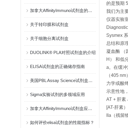
的是预期 5
加拿大AffinityImmuno试剂盒的类型繁多
我们为主
仪器实验室
关于转印膜和试剂盒
Diagnost
Sysme
关于细胞分离试剂盒
总结和原
凝血酶 （
DUOLINK® PLA对照试剂盒的介绍
H） 和低
ELISA试剂盒的正确储存指南
a。在缓冲
（405 
美国PBL Assay Science试剂盒的原理与检测方法
力学或酸
示意性地
Sigma实验试剂的多领域应用
AT + 肝
[AT-肝素
加拿大AffinityImmuno试剂盒应存储在通风良好的地方
IIa（残留物
如何评价elisa试剂盒的性能指标？