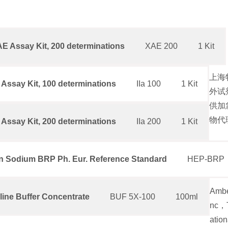
AE Assay Kit, 200 determinations
XAE 200
1 Kit
上海
a Assay Kit, 100 determinations
IIa 100
1 Kit
外试
供加
物代
a Assay Kit, 200 determinations
IIa 200
1 Kit
n Sodium BRP Ph. Eur. Reference Standard
HEP-BRP
Ambe
aline Buffer Concentrate
BUF 5X-100
100ml
nc，T
atio