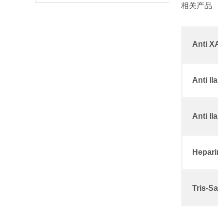
相关产品
Anti X
Anti II
Anti II
Hepari
Tris-S