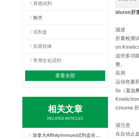
其他试剂
iduron肝素
酶类
描述
试剂盒
肝素检测试剂
抗原抗体
on Kinet
这些多功
常用生化试剂
整。
应用
查看全部
运动色素肝
IIa（凝
Kinet
相关文章
ichro
RELATED ARTICLES
请注意
在自动止血
加拿大AffinityImmuno试剂盒在药物基因组学中扮演着重要角色