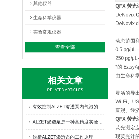
其他仪器
QFX 荧光
DeNovix
生命科学仪器
DeNovi
实验常规仪器
动态范围
查看全部
0.5 pg/μL
250 pg/μL
*的 Easy
由生命科
相关文章
RELATED ARTICLES
灵活的导
Wi-Fi
有效控制ALZET渗透泵内气泡的产生与处理方法
直观、经
QFX 荧光
ALZET渗透泵是一种高精度实验工具
荧光测定
现荧光计
浅析ALZET渗透泵的工作原理