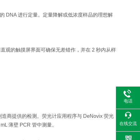
 ng/μL 的 DNA 进行定量。定量降解或低浓度样品的理想解
s™ 和直观的触摸屏界面可确保无差错作，并在 2 秒内从样
电话
造商提供的检测。荧光计应用程序与 DeNovix 荧光
在线交流
L 薄壁 PCR 管中测量。