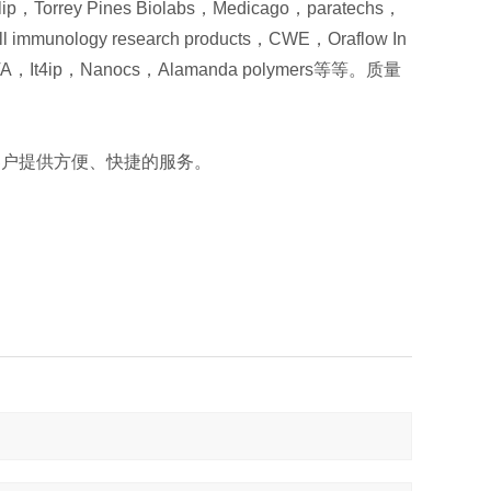
ulip，Torrey Pines Biolabs，Medicago，paratechs，
 immunology research products，CWE，Oraflow In
ATA，It4ip，Nanocs，Alamanda polymers等等。质量
客户提供方便、快捷的服务。