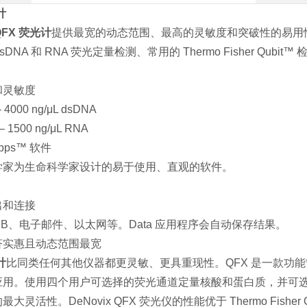
计
QFX 荧光计
提供最宽的动态范围、最高的灵敏度和突破性的易用性。Q
x dsDNA 和 RNA 荧光定量检测、常用的 Thermo Fisher Q
和灵敏度
 – 4000 ng/μL dsDNA
 – 1500 ng/μL RNA
Apps™ 软件
学家为生命科学家设计的易于使用、直观的软件。
出和连接
、USB、电子邮件、以太网等。Data 应用程序会自动保存结果。
济实惠且动态范围最宽
计
比同类任何其他仪器都更灵敏、更具重现性。QFX 是一款功
应用。使用四个用户可选择的荧光通道定量核酸和蛋白质，并可
的最大灵活性。
DeNovix QFX 荧光仪的性能优于 Thermo Fisher