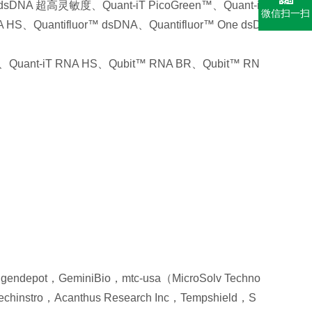
sDNA 超高灵敏度、Quant-iT PicoGreen™、Quant-i
微信扫一扫
HS、Quantifluor™ dsDNA、Quantifluor™ One dsD
uant-iT RNA HS、Qubit™ RNA BR、Qubit™ RN
eminiBio，mtc-usa（MicroSolv Techno
chinstro，Acanthus Research Inc，Tempshield，S