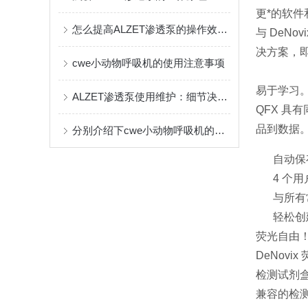
更*的软
怎么提高ALZET渗透泵的操作效率？
与 DeNo
决方案，
cwe小动物呼吸机的使用注意事项
易于学习
ALZET渗透泵使用维护：细节决定实验可靠性
QFX 具
品到数据。
分别介绍下cwe小动物呼吸机的三种通气模式
自动保
4 个
与所有
轻松创
荧光自由
DeNov
检测试剂盒
兼容的检