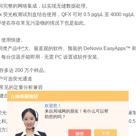
件和完整的网络集成，以实现无缝数据处理。
vix 荧光检测试剂盒结合使用，QFX 可对 0.5 pg/μL 至 4000
即使在存在常见污染物的情况下也是如此。
。使用快捷。
有同类产品中
*
大、最直观的软件。预装的 DeNovix EasyApp
每台仪器开箱即用 - 无需 PC 设置或软件安装。
存多达 200 万个样品。
用户可选荧光通道
常见的定量分析兼容
建自定义检测
！
欢迎您！
来自局域网的朋友！有什么可以帮
ix 荧光计使科学家能够灵活地选择任何荧光检测，而不仅仅是一家制
助您的吗？
和其他常见的市售检测试剂盒兼容，这些检测试剂盒在标准 0.5 m
测方法包括：