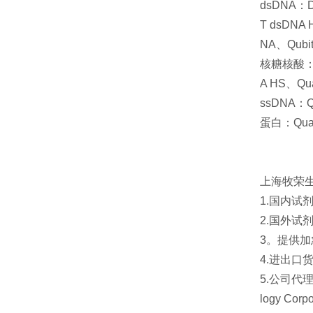
dsDNA：D
T dsDNA 
NA、Qubit
核糖核酸：De
A HS、Qua
ssDNA：Qu
蛋白：Quan
上海牧荣
1.国内试
2.国外
3。提供加
4.进出口
5.公司代理
logy Cor