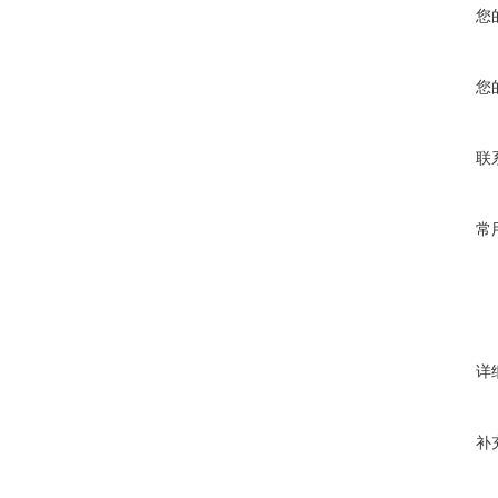
您
您
联
常
详
补