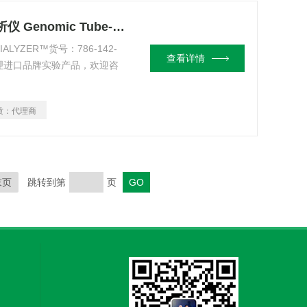
786-142-45MC基因组试管-O-透析仪 Genomic Tube-O-DIALYZER™
IALYZER™货号：786-142-
查看详情
代理进口品牌实验产品，欢迎咨
质：
代理商
末页
跳转到第
页