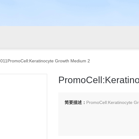
011PromoCell:Keratinocyte Growth Medium 2
PromoCell:Keratin
简要描述：
PromoCell:Keratinocyt