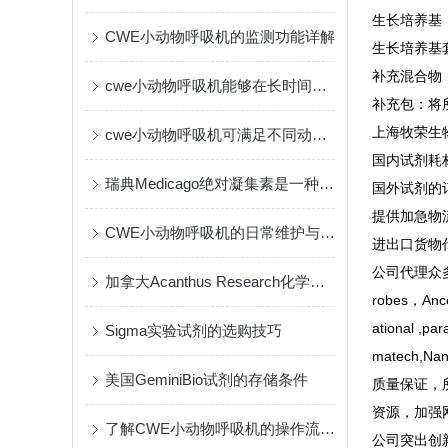
生长培养基
CWE小动物呼吸机的监测功能详解
生长培养基
补充混合物
cwe小动物呼吸机能够在长时间实验中保持一致的输出
补充包：将
上海牧荣生
cwe小动物呼吸机可满足不同动物的生理需要
国内试剂耗
瑞典Medicago绝对凝集素是一种创新的免疫疗法
国外试剂的
提供加急物
CWE小动物呼吸机的日常维护与保养指南
进出口货物
公司代理众多有
加拿大Acanthus Research化学试剂的作用与应用
robes，Ance
ational ,p
Sigma实验试剂的选购技巧
matech,Nan
美国GeminiBio试剂的存储条件
质量保证，
资源，加强
了解CWE小动物呼吸机的操作流程与维护
公司突出创