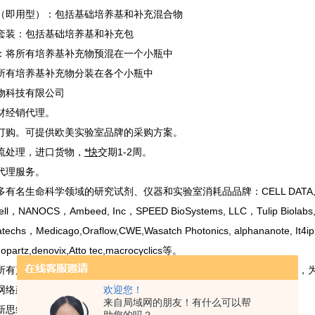
（即用型）：包括基础培养基和补充混合物
套装：包括基础培养基和补充包
：将所有培养基补充物预混在一个小瓶中
所有培养基补充物分装在各个小瓶中
物科技有限公司
材经销代理。
订购。可提供欧美实验室品牌的采购方案。
流处理，进口货物，
*快
交期1-2周。
代理服务。
名生命科学领域的研究试剂、仪器和实验室消耗品品牌：CELL DATA,Alamanda Pol
ll，NANOCS，Ambeed, Inc，SPEED BioSystems, LLC，Tulip Biolabs, I
aratechs，Medicago,Oraflow,CWE,Wasatch Photonics, alphananote, It
opartz,denovix,Atto tec,macrocyclics等。
所有产品都提供售后服务。付款方式灵活。公司坚持“一站式"服务模式，
网络建设，提高公司内部运作效率，为客户提供方便、快捷的服务。
欢迎您！
来自局域网的朋友！有什么可以帮
新思维，提高工作效能，减低运作成本，为客户提供优惠的价格。