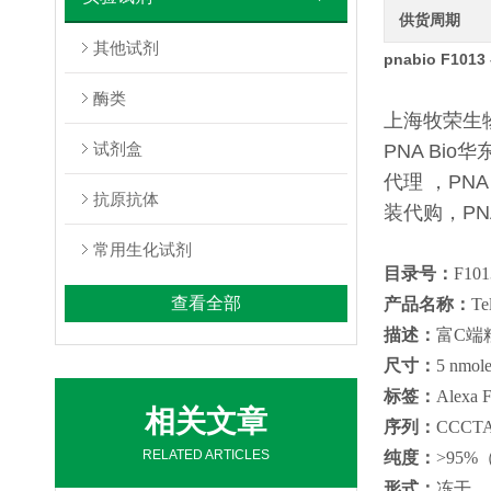
供货周期
其他试剂
pnabio F1013 
酶类
上海牧荣生物代
试剂盒
PNA Bio
代理 ，PNA
抗原抗体
装代购，PN
常用生化试剂
目录号：
F101
查看全部
产品名称：
Te
描述：
富C端粒
尺寸：
5 nmol
标签：
Alexa
相关文章
序列：
CCC
RELATED ARTICLES
纯度：
>95
形式：
冻干