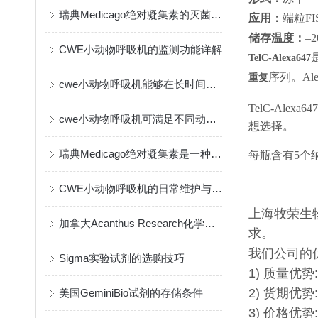
瑞典Medicago绝对凝集素的灭菌方式
应用：
端粒F
储存温度：
–
CWE小动物呼吸机的监测功能详解
TelC-Alexa647
序列。Al
重复
cwe小动物呼吸机能够在长时间实验中保持一致的输出
TelC-A
cwe小动物呼吸机可满足不同动物的生理需要
想选择。
瑞典Medicago绝对凝集素是一种创新的免疫疗法
每瓶含有5个
CWE小动物呼吸机的日常维护与保养指南
上海牧荣生
加拿大Acanthus Research化学试剂的作用与应用
求。
我们公司的
Sigma实验试剂的选购技巧
1) 质量优
2) 货期
美国GeminiBio试剂的存储条件
3) 价格