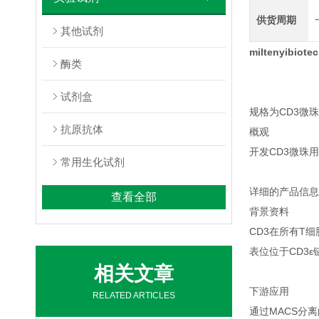
供货周期
其他试剂
miltenyibi
酶类
试剂盒
规格为CD3微
抗原抗体
概观
开发CD3微珠
常用生化试剂
详细的产品信息
查看全部
背景资料
CD3在所有T细
表位位于CD3ε
相关文章
下游应用
RELATED ARTICLES
通过MACS分