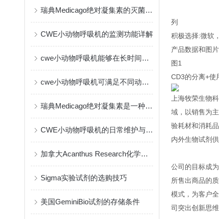
瑞典Medicago绝对凝集素的灭菌方式
列
CWE小动物呼吸机的监测功能详解
积极选择:微软，
产品数据和图片
cwe小动物呼吸机能够在长时间实验中保持一致的输出
图1
CD3的分离+使
cwe小动物呼吸机可满足不同动物的生理需要
上海牧荣生物科
瑞典Medicago绝对凝集素是一种创新的免疫疗法
域，以销售为主
验耗材和消耗品
CWE小动物呼吸机的日常维护与保养指南
内外生物试剂供
加拿大Acanthus Research化学试剂的作用与应用
公司的目标成为
Sigma实验试剂的选购技巧
所售出商品的质
模式，为客户全
美国GeminiBio试剂的存储条件
司突出创新思