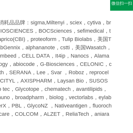
微信扫一扫
gma,Miltenyi，sciex，cytiva，br
OSCIENCES，BOCSciences，sefimedical，t
rico(CBI)，proteoform，Tulip Biolabs，美国T
fabGennix，alphananote，cstti，美国Wasatch，
Ambeed，CELL DATA，It4ip，Nanocs，Alama
ogy，abiocode，G-Biosciences，CELONIC，c
synth，SERANA，Lee，Svar ，Roboz，reprocel
，ELICITYL，AXISPHARM，Laysan Bio，SUSOS
o tec，Glycotope，chematech，avantilipids，
Immuno，broadpharm，biolog，vectorlabs，eylab
erX，PBL，GlycoNZ ，Nativeantigen，fluoroch
iocare，COLCOM，ALZET，ReliaTech，aniara