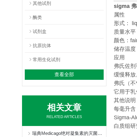
其他试剂
sigma 弗
属性
酶类
形式： liq
试剂盒
质量水平：
颜色：faint
抗原抗体
储存温度：
应用
常用生化试剂
弗氏佐剂
缓慢释放
查看全部
弗氏（不
它用于乳
其他说明
相关文章
每毫升含 
Sigm
RELATED ARTICLES
白质组研
瑞典Medicago绝对凝集素的灭菌方式