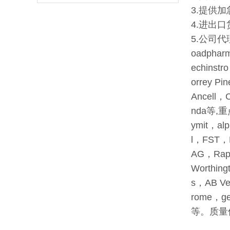
3.提供
4.进出
5.公司代
oadpha
echinst
orrey P
Ancell，
nda等,重点
ymit，al
l，FST，P
AG，Rapp
Worthing
s，AB Ve
rome，ge
等。质量