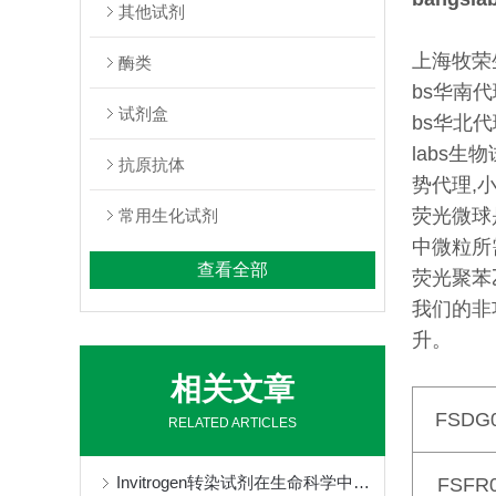
其他试剂
上海牧荣生物
酶类
bs华南代理
试剂盒
bs华北代理
labs生
抗原抗体
势代理,
荧光微球
常用生化试剂
中微粒所
查看全部
荧光聚苯
我们的非
升。
相关文章
FSDG
RELATED ARTICLES
Invitrogen转染试剂在生命科学中的多重应用
FSFR