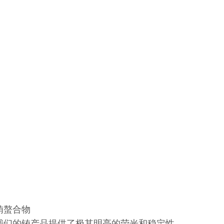
铕螯合物
我们的铕产品提供了极其明亮的荧光和稳定性，