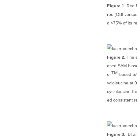
Figure 1.
Red B
res (OBI versus
d >75% of its r
Figure 2.
The e
ased SAM biose
TM
oli
-based SA
ycloleucine at 
cycloleucine-fr
ed consistent r
Figure 3.
BI a