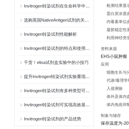
检测结果显
Invitrogen转染试剂在生命科学中的多重应用
蛋白质浓度由
选购英国NativeAntigen试剂的关键要点
内毒素单位由
凝胶稳定性测
Invitrogen转染试剂性能解析
利用神经突
Invitrogen转染试剂的特点和使用方法
资料来源
EHS小鼠肿瘤
干货！elisa试剂盒实验中的小技巧
应用
细胞生长与
提升Invitrogen转染试剂实验重现性，理清容易被忽略的实验变量
代谢/毒理学
入侵测验
Invitrogen转染试剂有多种类型可供选择
体外
及
体内
Invitrogen转染试剂可实现高效基因转染
体内
免疫抑
制备与储存
Invitrogen转染试剂的产品优势
保存温度为-2